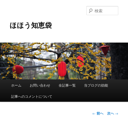
メ
イ
検
ン
索
コ
ほほう知恵袋
ン
テ
ン
ツ
へ
移
動
メ
ホーム
お問い合わせ
全記事一覧
当ブログの効能
イ
ン
記事へのコメントについて
メ
ニ
ュ
投
←
前へ
次へ
→
ー
稿
ナ