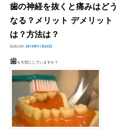
ビ
歯の神経を抜くと痛みはどう
ゲ
ー
なる？メリット デメリット
シ
ョ
は？方法は？
ン
投稿日時:
2013年11月24日
歯
を大切にしていますか？