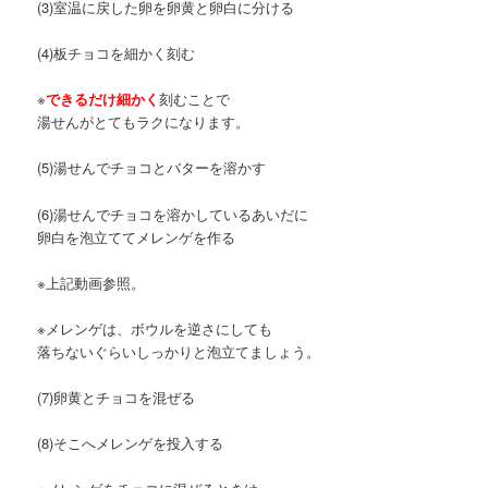
(3)室温に戻した卵を卵黄と卵白に分ける
(4)板チョコを細かく刻む
※
できるだけ細かく
刻むことで
湯せんがとてもラクになります。
(5)湯せんでチョコとバターを溶かす
(6)湯せんでチョコを溶かしているあいだに
卵白を泡立ててメレンゲを作る
※上記動画参照。
※メレンゲは、ボウルを逆さにしても
落ちないぐらいしっかりと泡立てましょう。
(7)卵黄とチョコを混ぜる
(8)そこへメレンゲを投入する