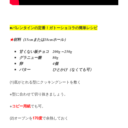
■バレンタインの定番！ガトーショコラの簡単レシピ
★
材料（15cmまたは18cmホール）
甘くない板チョコ 200g～250g
グラニュー糖 80g
卵 4個
バター ひとかけ（なくても可）
(1)底がとれる型にクッキングシートを敷く
※型に合わせて切り抜きましょう。
※
コピー用紙
でも可。
(2)オーブンを
170度
で余熱しておく