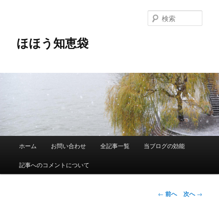
メ
イ
検
ン
索
コ
ほほう知恵袋
ン
テ
ン
ツ
へ
移
動
メ
ホーム
お問い合わせ
全記事一覧
当ブログの効能
イ
ン
記事へのコメントについて
メ
ニ
ュ
投
←
前へ
次へ
→
ー
稿
ナ