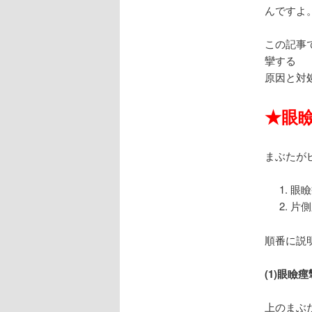
んですよ
この記事
攣する
原因と対
★
眼
まぶたが
眼瞼
片側
順番に説
(1)眼瞼痙
上のまぶ