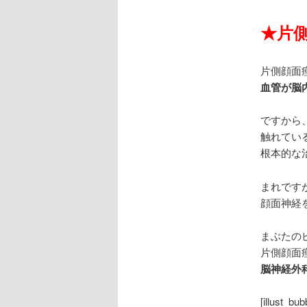
★
片
片側顔面
血管が脳
ですから
触れてい
根本的な
まれです
顔面神経
まぶたの
片側顔面
脳神経外
[illust_