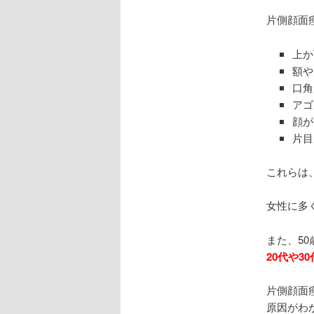
片側顔面
上か
額や
口角
アゴ
顔が
片目
これらは
女性に多
また、5
20代や3
片側顔面
原因がわ