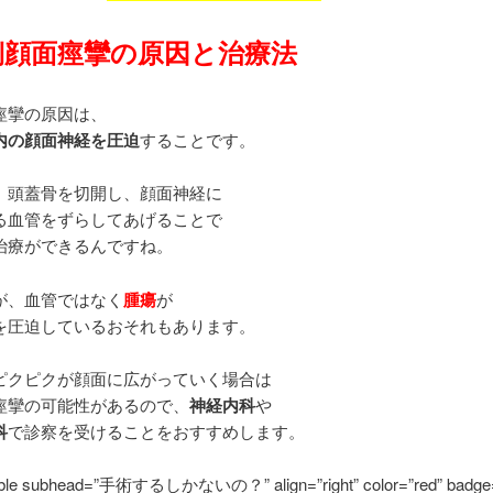
側顔面痙攣の原因と治療法
痙攣の原因は、
内の顔面神経を圧迫
することです。
、頭蓋骨を切開し、顔面神経に
る血管をずらしてあげることで
治療ができるんですね。
が、血管ではなく
腫瘍
が
を圧迫しているおそれもあります。
ピクピクが顔面に広がっていく場合は
痙攣の可能性があるので、
神経内科
や
科
で診察を受けることをおすすめします。
bubble subhead=”手術するしかないの？” align=”right” color=”red” badge