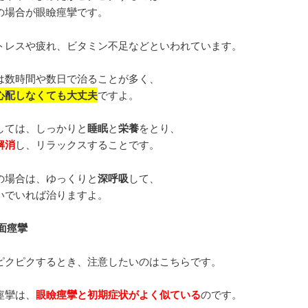
の場合が眼瞼痙攣です。
トレスや疲れ、ビタミン不足などといわれています。
は数時間や数日で治ることが多く、
心配しなくても大丈夫
ですよ。
しては、しっかりと
睡眠
と
栄養
をとり、
解消
し、リラックスすることです。
の場合は、ゆっくりと
深呼吸
して、
いでいれば治りますよ。
顔面痙攣
ピクピクするとき、注意したいのはこちらです。
痙攣は、
眼瞼痙攣と初期症状がよく似ている
のです。