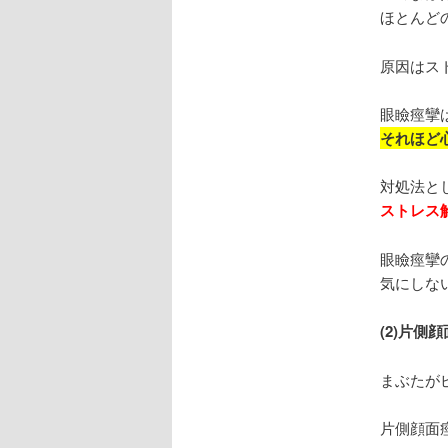
ほとんど
原因はス
眼瞼痙攣
それほど
対処法と
ストレス
眼瞼痙攣
気にしな
(2)片側
まぶたが
片側顔面