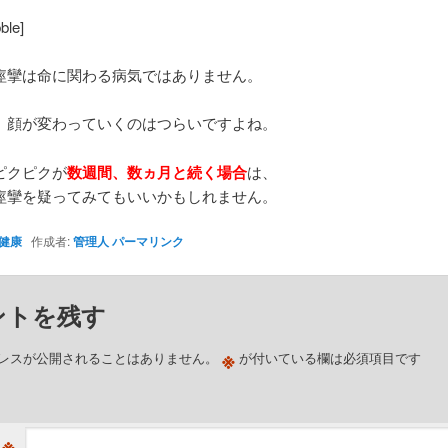
bble]
痙攣は命に関わる病気ではありません。
、顔が変わっていくのはつらいですよね。
ピクピクが
数週間、数ヵ月と続く場合
は、
痙攣を疑ってみてもいいかもしれません。
健康
作成者:
管理人
パーマリンク
ントを残す
※
レスが公開されることはありません。
が付いている欄は必須項目です
※