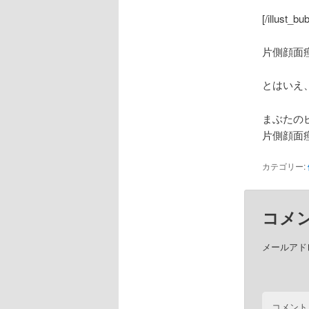
[/illust_bu
片側顔面
とはいえ
まぶたの
片側顔面
カテゴリー:
コメ
メールアド
コメント