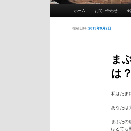
メ
ホーム
お問い合わせ
全
イ
ン
メ
投稿日時:
2013年9月2日
ニ
ュ
ー
ま
は
私はたま
あなたは
まぶたの
はとても