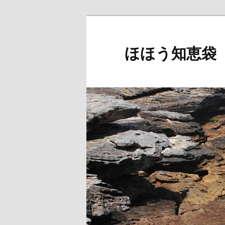
メ
イ
ン
ほほう知恵袋
コ
ン
テ
ン
ツ
へ
移
動