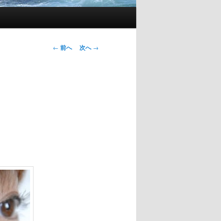
投
←
前へ
次へ
→
稿
ナ
ビ
ゲ
ー
シ
ョ
ン