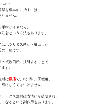
k-w3-l”]
痙攣を根本的に治すには
ありません。
も手術がイヤなら、
ス注射という方法もあります。
スはボツリヌス菌から抽出した
質の一種です。
面の複数箇所に注射することで、
えます。
注射は
激痛
で、3ヶ月に1回程度、
し続けなくてはいけません。
ボトックス注射は表情筋が破壊され、
しくなるという副作用もあります。