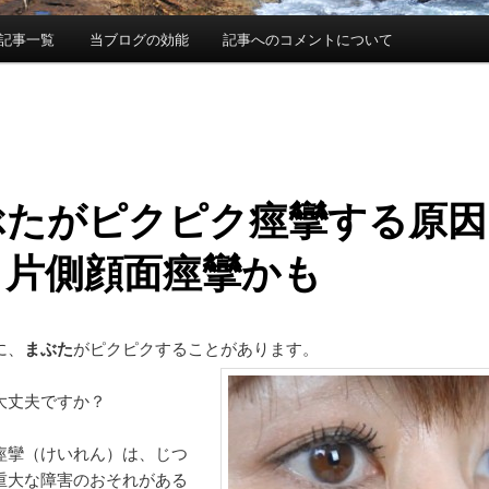
記事一覧
当ブログの効能
記事へのコメントについて
ぶたがピクピク痙攣する原因
？片側顔面痙攣かも
に、
まぶた
がピクピクすることがあります。
大丈夫ですか？
痙攣（けいれん）は、じつ
重大な障害のおそれがある