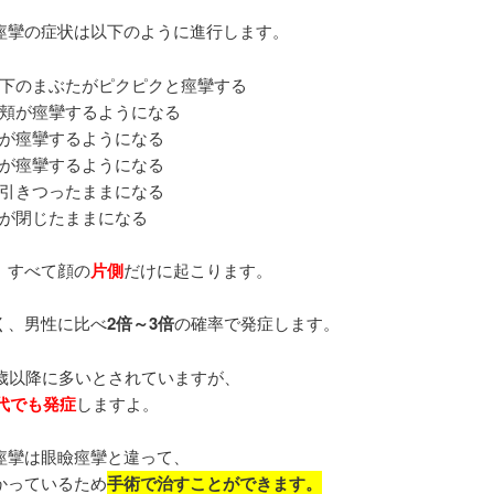
痙攣の症状は以下のように進行します。
下のまぶたがピクピクと痙攣する
頬が痙攣するようになる
が痙攣するようになる
が痙攣するようになる
引きつったままになる
が閉じたままになる
、すべて顔の
片側
だけに起こります。
く、男性に比べ
2倍～3倍
の確率で発症します。
0歳以降に多いとされていますが、
0代でも発症
しますよ。
痙攣は眼瞼痙攣と違って、
かっているため
手術で治すことができます。