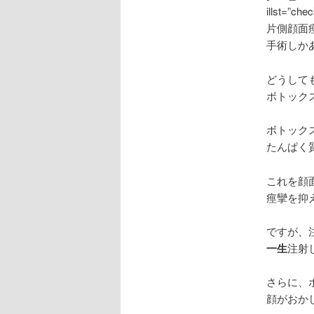
illst=”chec
片側顔面
手術しか
どうして
ボトック
ボトック
たんぱく
これを顔
痙攣を抑
ですが、
一生
注射
さらに、
顔がおか