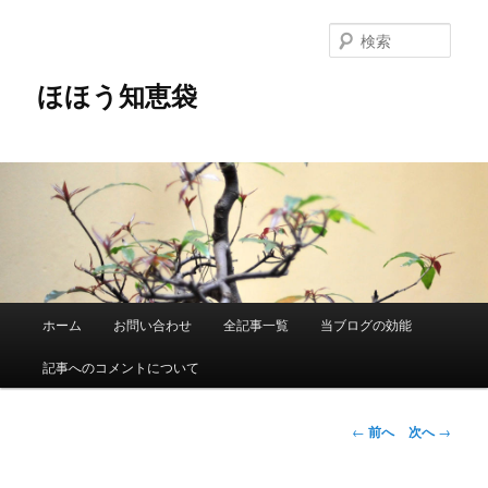
メ
イ
検
ン
索
コ
ほほう知恵袋
ン
テ
ン
ツ
へ
移
動
メ
ホーム
お問い合わせ
全記事一覧
当ブログの効能
イ
ン
記事へのコメントについて
メ
ニ
ュ
投
←
前へ
次へ
→
ー
稿
ナ