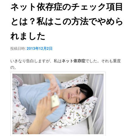
ビ
ネット依存症のチェック項目
ゲ
ー
とは？私はこの方法でやめら
シ
ョ
れました
ン
投稿日時:
2013年12月2日
いきなり告白しますが、私は
ネット依存症
でした。それも重度
の。