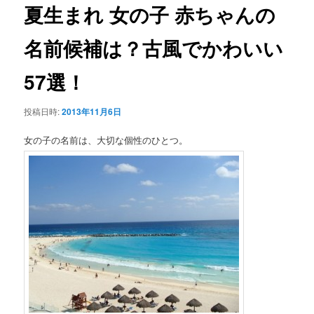
ビ
夏生まれ 女の子 赤ちゃんの
ゲ
ー
名前候補は？古風でかわいい
シ
ョ
57選！
ン
投稿日時:
2013年11月6日
女の子の名前は、大切な個性のひとつ。