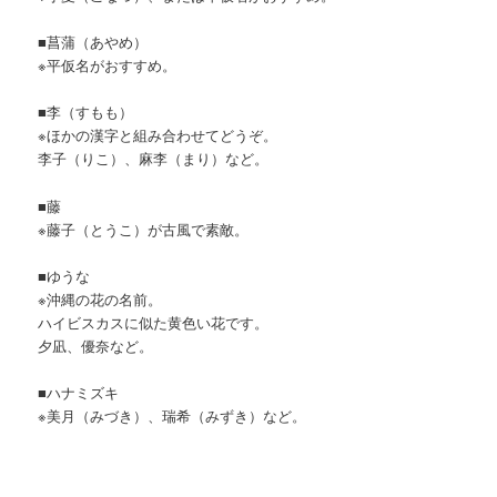
■菖蒲（あやめ）
※平仮名がおすすめ。
■李（すもも）
※ほかの漢字と組み合わせてどうぞ。
李子（りこ）、麻李（まり）など。
■藤
※藤子（とうこ）が古風で素敵。
■ゆうな
※沖縄の花の名前。
ハイビスカスに似た黄色い花です。
夕凪、優奈など。
■ハナミズキ
※美月（みづき）、瑞希（みずき）など。