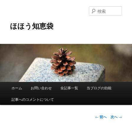
メ
イ
検
ン
索
コ
ほほう知恵袋
ン
テ
ン
ツ
へ
移
動
メ
ホーム
お問い合わせ
全記事一覧
当ブログの効能
イ
ン
記事へのコメントについて
メ
ニ
ュ
投
←
前へ
次へ
→
ー
稿
ナ