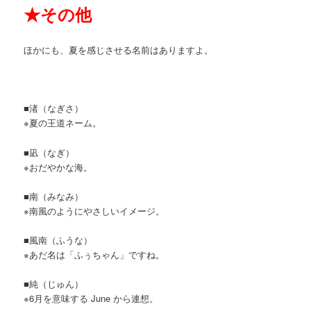
★
その他
ほかにも、夏を感じさせる名前はありますよ。
■渚（なぎさ）
※夏の王道ネーム。
■凪（なぎ）
※おだやかな海。
■南（みなみ）
※南風のようにやさしいイメージ。
■風南（ふうな）
※あだ名は「ふぅちゃん」ですね。
■純（じゅん）
※6月を意味する June から連想。