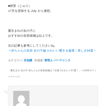
■樹里（じゅり）
※7月を意味する July から連想。
夏生まれの女の子に
おすすめの名前候補は以上です。
次の記事も参考にしてくださいね。
⇒赤ちゃんの名前 女の子編 かわいい響きを厳選！美しき64選！
カテゴリー:
豆知識
作成者:
管理人
パーマリンク
「
夏生まれ 女の子 赤ちゃんの名前候補は？古風でかわいい57選！
」への6件のフィ
ードバック