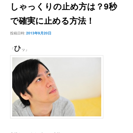
ビ
しゃっくりの止め方は？9秒
ゲ
ー
で確実に止める方法！
シ
ョ
投稿日時:
2013年9月20日
ン
ひ
「
ッ」