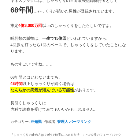
ギネスブックには、しゃっくりの世界最長記録保持者として
68年間
しゃっくりが続いた男性が登録されています。
推定
4億3,000万回
以上のしゃっくりをしたらしいですよ。
哺乳類の脈拍は、
一生で15億回
といわれていますから、
4回脈を打ったら1回のペースで、しゃっくりをしていたことにな
ります。
ものすごいですね。。。
68年間とはいわないまでも、
48時間
以上しゃっくりが続く場合は
なんらかの病気が潜んでいる可能性
があります。
長引くしゃっくりは
内科で診察を受けてみてもいいかもしれません。
カテゴリー:
豆知識
作成者:
管理人
パーマリンク
「
しゃっくりの止め方は？9秒で確実に止める方法！
」への2件のフィードバック