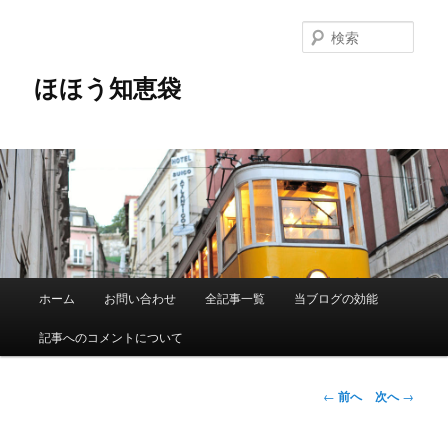
メ
イ
検
ン
索
コ
ほほう知恵袋
ン
テ
ン
ツ
へ
移
動
メ
ホーム
お問い合わせ
全記事一覧
当ブログの効能
イ
ン
記事へのコメントについて
メ
ニ
ュ
投
←
前へ
次へ
→
ー
稿
ナ