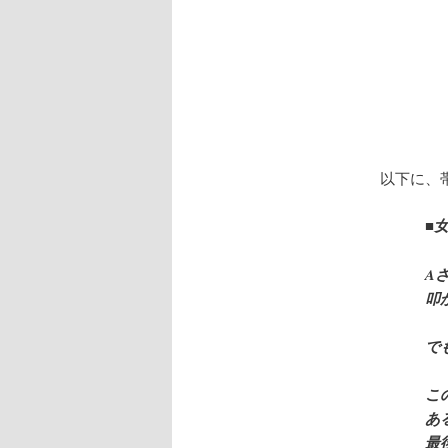
以下に、
■
A
叩
で
こ
あ
最