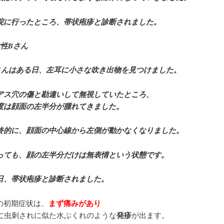
院に行ったところ、帯状疱疹と診断されました。
女性Bさん
さんはある日、左耳に小さな吹き出物を見つけました。
アス穴の傷と勘違いして無視していたところ、
度は顔面の左半分が腫れてきました。
終的に、顔面の中心線から左側が動かなくなりました。
っても、顔の左半分だけは無表情という状態です。
日、帯状疱疹と診断されました。
の初期症状は、
まず痛みがあり
に虫刺されに似た水ぶくれのような
発疹
が出ます。