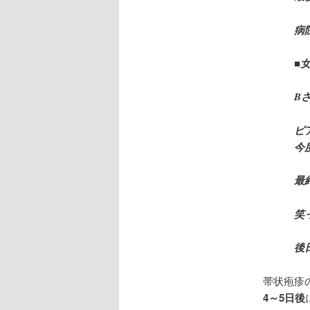
病
■
B
ピ
今
最
笑
後
帯状疱疹
4～5日後