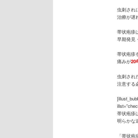
虫刺され
治療が遅
帯状疱疹
早期発見
帯状疱疹
痛みが
20
虫刺され
注意する
[illust_
illst=”chec
帯状疱疹
明らかな
「帯状疱