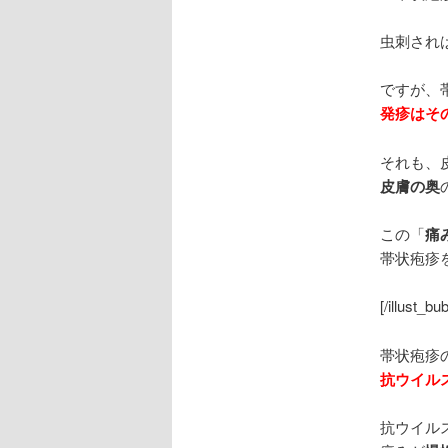
虫刺され
ですが、
発疹はその
それも、
皮膚の奥
この「
痛
帯状疱疹
[/illust_bu
帯状疱疹
抗ウイル
抗ウイル