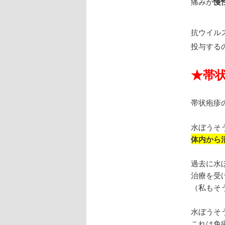
痛みが
慢
抗ウイル
投与する
★
帯
帯状疱疹
水ぼうそ
体内から
過去に水
治療を受
（私もそ
水ぼうそ
これは免