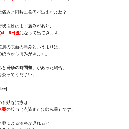
は痛みと同時に発疹が出ますよね？
帯状疱疹はまず痛みがあり、
4～5日後
になって出てきます。
皮膚の表面の痛みというよりは、
のほうから痛みがきます。
みと発疹の時間差
」があった場合、
を疑ってください。
bble]
の有効な治療は
ス薬
の投与（点滴または飲み薬）です。
ス薬による治療が遅れると