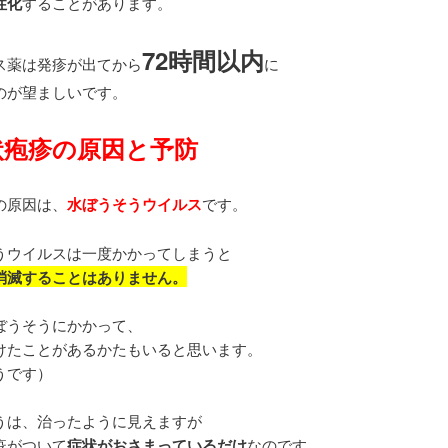
性化
することがあります。
72時間以内
ス薬は発疹が出てから
に
のが望ましいです。
状疱疹の原因と予防
の原因は、
水ぼうそうウイルス
です。
うウイルスは一度かかってしまうと
消滅することはありません。
ぼうそうにかかって、
けたことがあるかたもいると思います。
うです）
うは、治ったように見えますが
疫がついて
症状がおさまっているだけ
なのです。