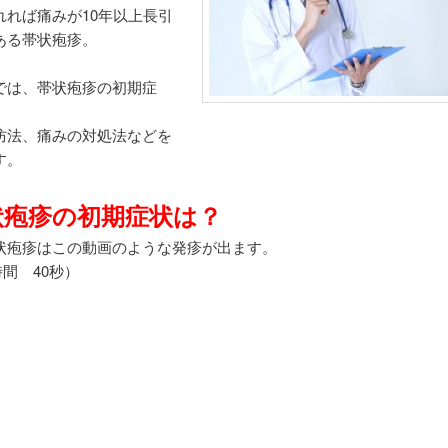
れれば痛みが10年以上長引
ある帯状疱疹。
では、帯状疱疹の初期症
防法、痛みの対処法などを
す。
状疱疹の初期症状は？
状疱疹はこの動画のような発疹が出ます。
間 40秒）