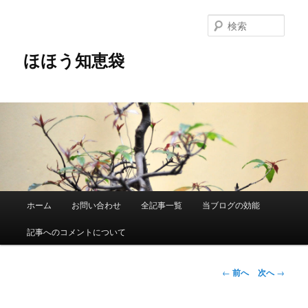
メ
イ
検
ン
索
コ
ほほう知恵袋
ン
テ
ン
ツ
へ
移
動
メ
ホーム
お問い合わせ
全記事一覧
当ブログの効能
イ
ン
記事へのコメントについて
メ
ニ
ュ
投
←
前へ
次へ
→
ー
稿
ナ